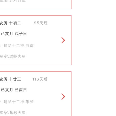
)农历 十初二
95天后
 己亥月 戊子日
除 建除十二神:白虎
星宿:翼蛇火星
)农历 十廿三
116天后
 己亥月 己酉日
开 建除十二神:朱雀
星宿:觜猴火星