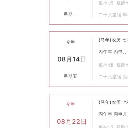
值神:成 建除
总之，“纳畜”不仅是一种古老的传统
星期一
二十八星宿:
来，促进人与自然之间的和谐共生。
(马年)农历 
今年
丙午年 丙申月
08月14日
值神:建 建除
星期五
二十八星宿:
(马年)农历 
今年
丙午年 丙申月
08月22日
值神:成 建除