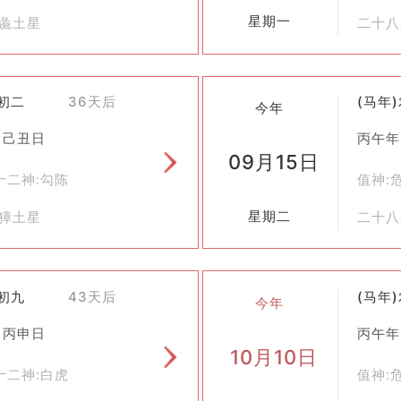
星期一
胃彘土星
二十八
八初二
36天后
(马年
今年
 己丑日
丙午年
09月15日
十二神:勾陈
值神:
星期二
柳獐土星
二十八
八初九
43天后
(马年
今年
 丙申日
丙午年
10月10日
十二神:白虎
值神: