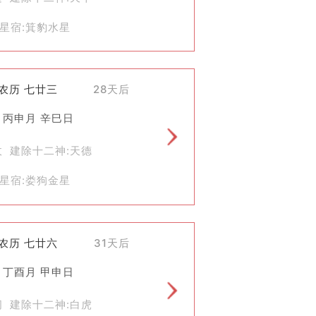
星宿:箕豹水星
)农历 七廿三
28天后
 丙申月 辛巳日
收 建除十二神:天德
星宿:娄狗金星
)农历 七廿六
31天后
 丁酉月 甲申日
闭 建除十二神:白虎