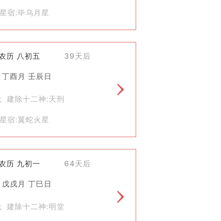
星宿:毕乌月星
)农历 八初五
39天后
 丁酉月 壬辰日
危 建除十二神:天刑
星宿:翼蛇火星
)农历 九初一
64天后
 戊戌月 丁巳日
危 建除十二神:明堂