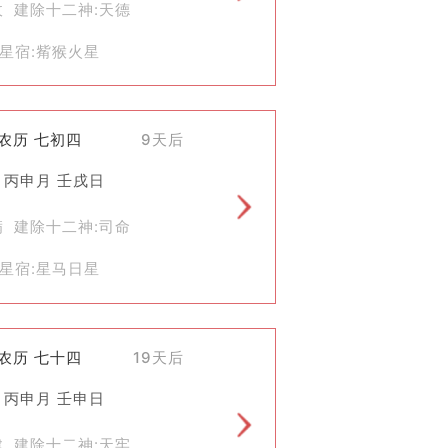
收 建除十二神:天德
统，可以帮助我们更好地连接过去与未
星宿:觜猴火星
)农历 七初四
9天后
 丙申月 壬戌日
满 建除十二神:司命
星宿:星马日星
)农历 七十四
19天后
 丙申月 壬申日
建 建除十二神:天牢