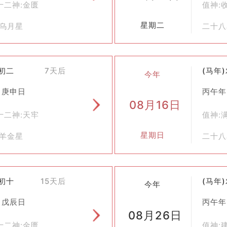
十二神:金匮
值神:
习俗，更是蕴含着深厚文化内涵的生活哲学。通过了解并尊重这些传
星期二
毕乌月星
二十八
七初二
7天后
(马年
今年
 庚申日
丙午年
08月16日
十二神:天牢
值神:
星期日
鬼羊金星
二十八
七初十
15天后
(马年
今年
 戊辰日
丙午年
08月26日
十二神:金匮
值神: