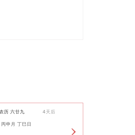
汉代，《礼记》等文献中便有了关于择吉
的一个重要组成部分。
常认为，在吉日进行纳畜能给家庭带来
。
祷、焚烧香烛等传统做法。
)农历 六廿九
4天后
然和谐共处的重要性，同时也象征着对于
添家庭成员或开始一项新事业等积极变
 丙申月 丁巳日