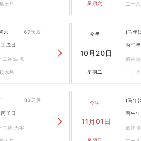
星期六
氐貉土星
二十八
九初六
69天后
(马年
今年
 壬戌日
丙午年
10月20日
十二神:白虎
值神:
星期二
角蛟木星
二十八
九二十
83天后
(马年
今年
 丙子日
丙午年
11月01日
十二神:天牢
值神:
星期日
奎狼木星
二十八