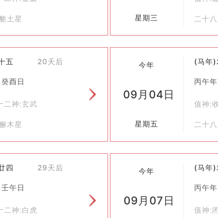
星期三
氐貉土星
二十八
七十五
20天后
(马年
今年
 癸酉日
丙午年
09月04日
十二神:玄武
值神:
星期五
斗獬木星
二十八
七廿四
29天后
(马年
今年
 壬午日
丙午年
09月07日
十二神:白虎
值神: