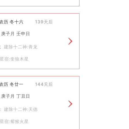
)农历 冬十六
139天后
 庚子月 壬申日
成 建除十二神:青龙
星宿:奎狼木星
)农历 冬廿一
144天后
 庚子月 丁丑日
除 建除十二神:天德
星宿:觜猴火星