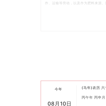
作、运输等劳动，以及作为肥料来源。
二、纳畜的历史背景
“纳畜”的传统可以追溯到先秦时期，
日行事宜的记载，其中就包括了纳畜的
三、如何进行纳畜
选择吉日
：根据黄历，不同的日子有着
吉祥和财富。
准备事项
：在选定的日期之前，需要做
仪式活动
：部分地区或家庭可能会举行
后续照料
：成功纳畜后，还需要持续关
四、现代意义
(马年)农历 
尽管现代社会中很多人不再直接从事农
今年
新生事物的接纳和对未来美好生活的期
丙午年 丙申月
08月10日
化。