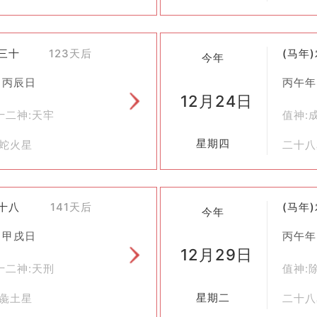
十三十
123天后
(马年
今年
 丙辰日
丙午年
12月24日
十二神:天牢
值神:
星期四
翼蛇火星
二十八
冬十八
141天后
(马年
今年
 甲戌日
丙午年
12月29日
十二神:天刑
值神:
星期二
胃彘土星
二十八