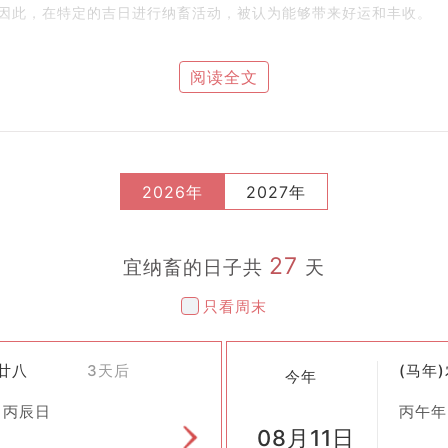
因此，在特定的吉日进行纳畜活动，被认为能够带来好运和丰收。
阅读全文
当时人们已经开始注重选择合适的时机来进行重要的生产活动。到了
相关内容。随着历史的发展，这一习俗逐渐固定下来，并成为黄历中
不同的宜忌事项。选择一个适宜纳畜的日子被认为是至关重要的。通
2026年
2027年
好充分的准备工作，比如准备好足够的饲料、清洁舒适的居住环境等
27
宜纳畜的日子共
天
简单的仪式，以祈求家畜健康、繁殖顺利。这可能包括向天地神灵祈
只看周末
注新加入的家庭成员，确保它们适应良好，并给予适当的照顾。
六廿八
3天后
(马年
业生产，但“纳畜”的概念依然有其现实意义。它提醒我们重视与自
今年
望。在当今社会，“纳畜”可以被引申理解为迎接新生命的到来、增
 丙辰日
丙午年
08月11日