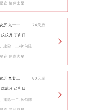
星宿:柳獐土星
)农历 九十一
74天后
 戊戌月 丁卯日
执 建除十二神:勾陈
星宿:尾虎火星
)农历 九廿三
86天后
 戊戌月 己卯日
执 建除十二神:勾陈
星宿:昴鸡日星