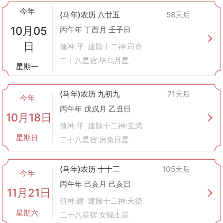
今年
(马年)农历 八廿五
58天后
10月05
丙午年 丁酉月 壬子日
日
值神:平 建除十二神:司命
二十八星宿:毕乌月星
星期一
(马年)农历 九初九
71天后
今年
丙午年 戊戌月 乙丑日
10月18日
值神:平 建除十二神:玄武
星期日
二十八星宿:房兔日星
(马年)农历 十十三
105天后
今年
丙午年 己亥月 己亥日
11月21日
值神:建 建除十二神:天德
星期六
二十八星宿:女蝠土星