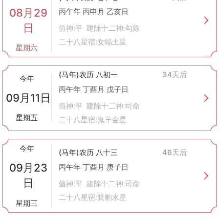
点：
08月29
丙午年 丙申月 乙亥日
季节选择
：一般认为春季和秋季是进行墙体维修的最佳时节，因为
日
值神:平 建除十二神:勾陈
这两个季节气候温和，有利于材料干燥固化。
方向考虑
：根据风水理论，不同的方位对应着不同的五行属性，选
二十八星宿:女蝠土星
星期六
择正确的方位进行修缮有助于增强家宅运势。
时间安排
：除了考虑季节外，还需结合个人生辰八字来挑选最合适
的动工时间。
(马年)农历 八初一
34天后
今年
综上所述，“修饰垣墙”在中国传统文化中是一项集实用性与象征性
丙午年 丁酉月 戊子日
于一体的建筑活动，其背后蕴含着深厚的文化底蕴和科学道理。
09月11日
值神:平 建除十二神:司命
星期五
二十八星宿:鬼羊金星
今年
(马年)农历 八十三
46天后
09月23
丙午年 丁酉月 庚子日
日
值神:平 建除十二神:司命
二十八星宿:箕豹水星
星期三