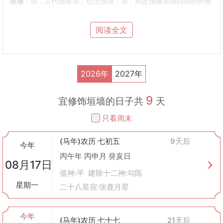
垣墙
：垣，古代指矮墙，也泛指墙；墙，则是指建筑物四周的外围
结构。因此，垣墙可以理解为围绕着建筑物的围墙或建筑物本身的
墙体。
阅读全文
实践意义
在传统观念里，“修饰垣墙”不仅仅是一项简单的建筑工程，它还蕴
含了以下几个层面的意义：
安全防护
：修补损坏的墙体，防止风雨侵袭，保护居住环境的安全
2026年
2027年
性。
美观装饰
：通过粉刷、雕刻等手法美化墙体外观，提高建筑的艺术
9
价值。
宜修饰垣墙的日子共
天
社会象征
：在古代社会中，高大坚固的围墙往往代表着主人的身份
只看周末
地位和社会影响力。
风水考量
：根据风水学说，合理的墙体设计能够调节气场流动，有
(马年)农历 七初五
9天后
利于家庭成员健康和事业顺利。
今年
黄历中的应用
丙午年 丙申月 癸亥日
08月17日
在中国传统黄历中，选择吉日进行“修饰垣墙”被认为是非常重要的
值神:平 建除十二神:勾陈
事情。这是因为人们相信，在合适的日期进行修缮工作可以带来好
星期一
二十八星宿:张鹿月星
运，避免不祥之事发生。例如，《协纪辨方书》等古籍中就有详细
记载关于何时何地适宜动工的指导原则。
注意事项
今年
(马年)农历 七十七
21天后
虽然“修饰垣墙”看似简单，但在实际操作过程中仍需注意以下几