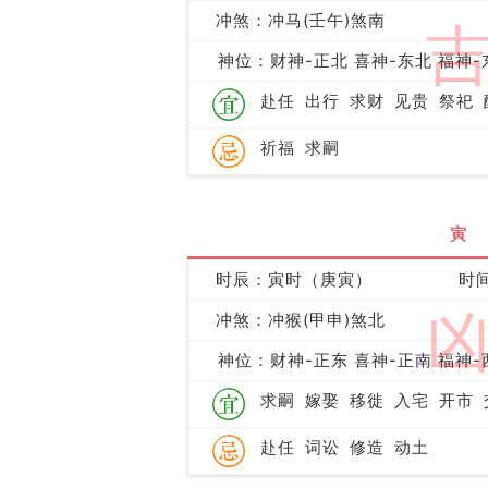
冲煞：冲马(壬午)煞南
神位：财神-正北 喜神-东北 福神-
赴任
出行
求财
见贵
祭祀
祈福
求嗣
寅
时辰：寅时（庚寅）
时间
冲煞：冲猴(甲申)煞北
神位：财神-正东 喜神-正南 福神-
求嗣
嫁娶
移徙
入宅
开市
赴任
词讼
修造
动土