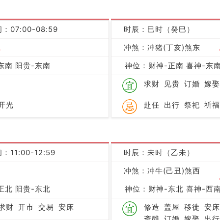
：07:00-08:59
时辰：巳时（癸巳）
吉
冲煞：冲猪(丁亥)煞东
东南 阳贵-东南
神位：财神-正南 喜神-东南
求财
见贵
订婚
嫁娶
开光
赴任
出行
祭祀
祈福
：11:00-12:59
时辰：未时（乙未）
冲煞：冲牛(己丑)煞西
凶
正北 阳贵-东北
神位：财神-东北 喜神-西南
求财
开市
交易
安床
修造
盖屋
移徙
安床
斋醮
订婚
嫁娶
出行