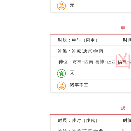
无
申
时辰：申时（丙申）
时间
冲煞：冲虎(庚寅)煞南
神位：财神-西南 喜神-正西 福神-
无
诸事不宜
戌
时辰：戌时（戊戌）
时间