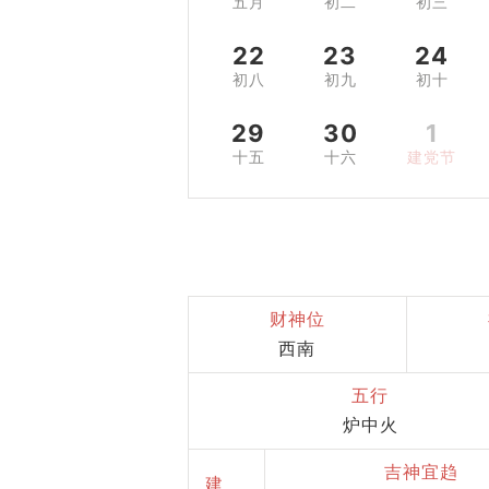
五月
初二
初三
22
23
24
初八
初九
初十
29
30
1
十五
十六
建党节
财神位
西南
五行
炉中火
吉神宜趋
建