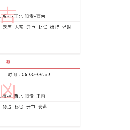
吉
 福神-正北 阳贵-西南
安床
入宅
开市
赴任
出行
求财
卯
时间：05:00-06:59
凶
 福神-西北 阳贵-正南
修造
移徙
开市
安葬