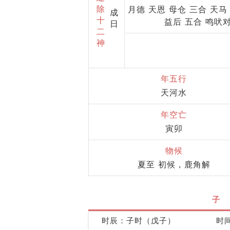
除
月德 天恩 母仓 三合 天马
成
十
益后 五合 鸣吠
日
二
神
年五行
天河水
年空亡
寅卯
物候
夏至 初候，鹿角解
子
时辰：子时（戊子）
时间