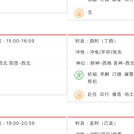
无
：15:00-16:59
时辰：酉时（丁酉）
冲煞：冲兔(辛卯)煞东
凶
西北 阳贵-西北
神位：财神-西南 喜神-西北
祈福
求嗣
订婚
嫁娶
祭祀
赴任
出行
修造
动土
：19:00-20:59
时辰：亥时（己亥）