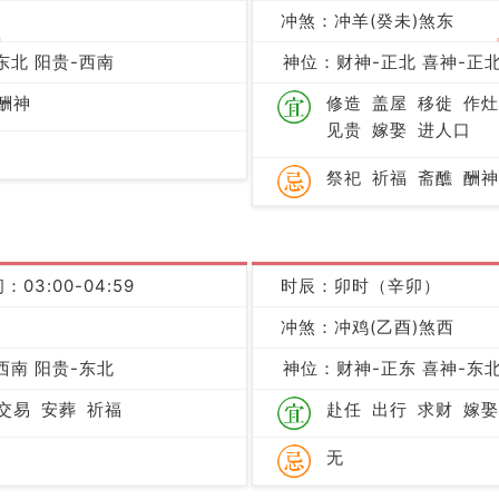
冲煞：冲羊(癸未)煞东
吉
东北 阳贵-西南
神位：财神-正北 喜神-正北
酬神
修造
盖屋
移徙
作灶
见贵
嫁娶
进人口
祭祀
祈福
斋醮
酬神
：03:00-04:59
时辰：卯时（辛卯）
凶
冲煞：冲鸡(乙酉)煞西
西南 阳贵-东北
神位：财神-正东 喜神-东北
交易
安葬
祈福
赴任
出行
求财
嫁娶
无