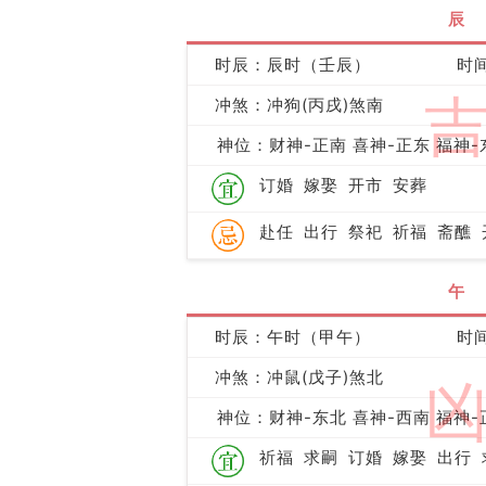
辰
时辰：辰时（壬辰）
时间
冲煞：冲狗(丙戌)煞南
神位：财神-正南 喜神-正东 福神-
订婚
嫁娶
开市
安葬
赴任
出行
祭祀
祈福
斋醮
午
时辰：午时（甲午）
时间
冲煞：冲鼠(戊子)煞北
神位：财神-东北 喜神-西南 福神-
祈福
求嗣
订婚
嫁娶
出行