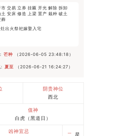
开市
交易
立券
挂匾
开光
解除
拆卸
动土
安床
修造
上梁
置产
栽种
破土
安葬
作灶
出火
祭祀
嫁娶
入宅
:
芒种
（2026-06-05 23:48:18）
:
夏至
（2026-06-21 16:24:27）
位
阴贵神位
西北
值神
白虎（黑道日）
凶神宜忌
二
星