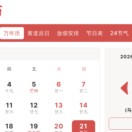
万年历
黄道吉日
放假安排
节日表
24节气
202
四
五
六
日
4
5
6
7
十九
芒种
廿一
廿二
11
12
13
14
(
廿六
廿七
廿八
廿九
18
19
20
21