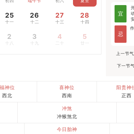
初四
端午节
初六
夏至
宜
25
26
27
28
十一
十二
十三
十四
忌
2
3
4
5
十八
十九
二十
廿一
上一节气
下一节气
福神位
喜神位
阳贵神
西北
西南
正西
冲煞
冲猴煞北
今日胎神