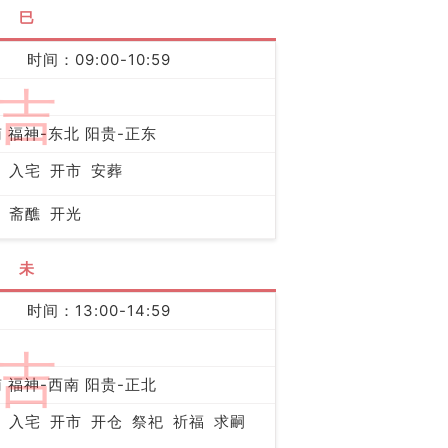
巳
时间：09:00-10:59
吉
 福神-东北 阳贵-正东
入宅
开市
安葬
斋醮
开光
未
时间：13:00-14:59
吉
 福神-西南 阳贵-正北
入宅
开市
开仓
祭祀
祈福
求嗣