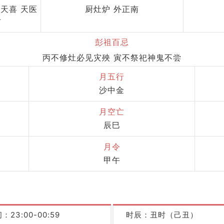
 天喜 天医
厨灶炉 外正南
对
彭祖百忌
丙不修灶必见灾殃 寅不祭祀神鬼不尝
月五行
沙中金
月空亡
辰巳
月令
甲午
：23:00-00:59
时辰：丑时（己丑）