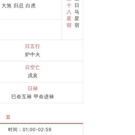
十
日
大煞 归忌 白虎
八
马
星
星
宿
宿
日五行
炉中火
日空亡
戌亥
日禄
巳命互禄 甲命进禄
丑
时间：01:00-02:59