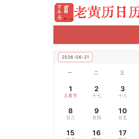
2026-06-21
一
二
三
1
2
3
儿童节
十七
十八
8
9
10
廿三
廿四
廿五
15
16
17