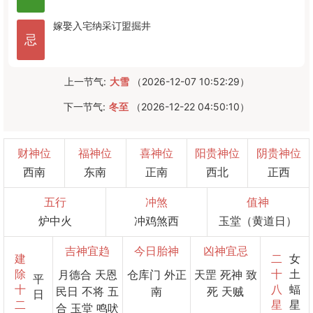
嫁娶
入宅
纳采
订盟
掘井
忌
上一节气:
大雪
（2026-12-07 10:52:29）
下一节气:
冬至
（2026-12-22 04:50:10）
财神位
福神位
喜神位
阳贵神位
阴贵神位
西南
东南
正南
西北
正西
五行
冲煞
值神
炉中火
冲鸡煞西
玉堂（黄道日）
吉神宜趋
今日胎神
凶神宜忌
建
二
女
除
十
土
月德合 天恩
仓库门 外正
天罡 死神 致
平
十
八
蝠
民日 不将 五
南
死 天贼
日
二
星
星
合 玉堂 鸣吠