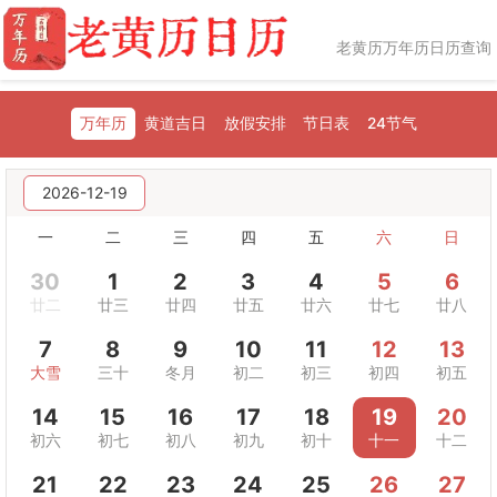
老黄历万年历日历查询
万年历
黄道吉日
放假安排
节日表
24节气
2026-12-19
一
二
三
四
五
六
日
30
1
2
3
4
5
6
廿二
廿三
廿四
廿五
廿六
廿七
廿八
7
8
9
10
11
12
13
大雪
三十
冬月
初二
初三
初四
初五
14
15
16
17
18
19
20
初六
初七
初八
初九
初十
十一
十二
21
22
23
24
25
26
27