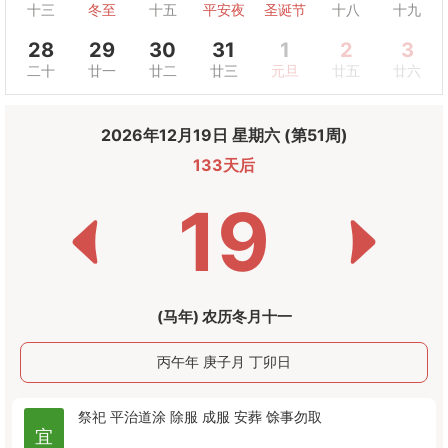
十三
冬至
十五
平安夜
圣诞节
十八
十九
28
29
30
31
1
2
3
二十
廿一
廿二
廿三
元旦
廿五
廿六
2026年12月19日 星期六 (第51周)
133天后
19
(马年) 农历冬月十一
丙午年 庚子月 丁卯日
祭祀
平治道涂
除服
成服
安葬
馀事勿取
宜