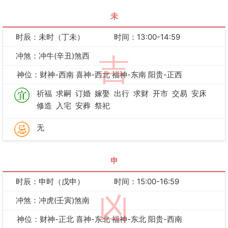
未
时辰：未时（丁未）
时间：13:00-14:59
冲煞：冲牛(辛丑)煞西
吉
神位：财神-西南 喜神-西北 福神-东南 阳贵-正西
祈福
求嗣
订婚
嫁娶
出行
求财
开市
交易
安床
修造
入宅
安葬
祭祀
无
申
时辰：申时（戊申）
时间：15:00-16:59
凶
冲煞：冲虎(壬寅)煞南
神位：财神-正北 喜神-东北 福神-东北 阳贵-西南