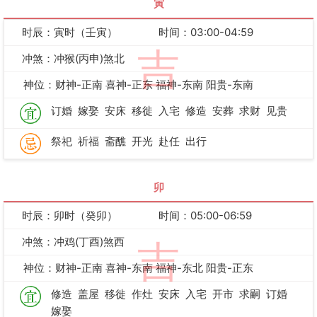
寅
时辰：寅时（壬寅）
时间：03:00-04:59
吉
冲煞：冲猴(丙申)煞北
神位：财神-正南 喜神-正东 福神-东南 阳贵-东南
订婚
嫁娶
安床
移徙
入宅
修造
安葬
求财
见贵
祭祀
祈福
斋醮
开光
赴任
出行
卯
时辰：卯时（癸卯）
时间：05:00-06:59
冲煞：冲鸡(丁酉)煞西
吉
神位：财神-正南 喜神-东南 福神-东北 阳贵-正东
修造
盖屋
移徙
作灶
安床
入宅
开市
求嗣
订婚
嫁娶