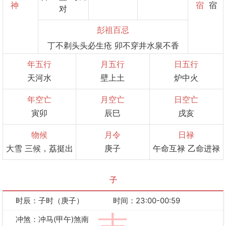
神
宿
宿
对
彭祖百忌
丁不剃头头必生疮 卯不穿井水泉不香
年五行
月五行
日五行
天河水
壁上土
炉中火
年空亡
月空亡
日空亡
寅卯
辰巳
戌亥
物候
月令
日禄
大雪 三候，荔挺出
庚子
午命互禄 乙命进禄
子
时辰：子时（庚子）
时间：23:00-00:59
冲煞：冲马(甲午)煞南