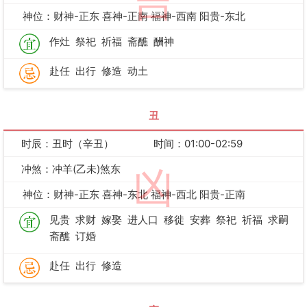
吉
神位：财神-正东 喜神-正南 福神-西南 阳贵-东北
作灶
祭祀
祈福
斋醮
酬神
赴任
出行
修造
动土
丑
时辰：丑时（辛丑）
时间：01:00-02:59
冲煞：冲羊(乙未)煞东
凶
神位：财神-正东 喜神-东北 福神-西北 阳贵-正南
见贵
求财
嫁娶
进人口
移徙
安葬
祭祀
祈福
求嗣
斋醮
订婚
赴任
出行
修造