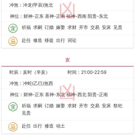
凶
冲煞：冲龙(甲辰)煞北
神位：财神-正东 喜神-正南 福神-西南 阳贵-东北
祈福
求嗣
订婚
嫁娶
求财
开市
交易
安床
见贵
赴任
修造
移徙
出行
词讼
亥
时辰：亥时（辛亥）
时间：21:00-22:59
冲煞：冲蛇(乙巳)煞西
凶
神位：财神-正东 喜神-东北 福神-西北 阳贵-正南
祈福
求嗣
订婚
嫁娶
求财
开市
交易
安床
祭祀
见贵
赴任
出行
修造
动土