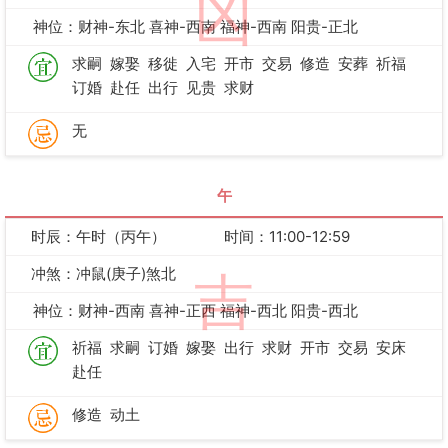
凶
神位：财神-东北 喜神-西南 福神-西南 阳贵-正北
求嗣
嫁娶
移徙
入宅
开市
交易
修造
安葬
祈福
订婚
赴任
出行
见贵
求财
无
午
时辰：午时（丙午）
时间：11:00-12:59
冲煞：冲鼠(庚子)煞北
吉
神位：财神-西南 喜神-正西 福神-西北 阳贵-西北
祈福
求嗣
订婚
嫁娶
出行
求财
开市
交易
安床
赴任
修造
动土