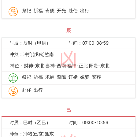
祭祀
祈福
斋醮
开光
赴任
出行
辰
时辰：辰时（甲辰）
时间：07:00-08:59
凶
冲煞：冲狗(戊戌)煞南
神位：财神-东北 喜神-西南 福神-正北 阳贵-东北
祭祀
祈福
求嗣
斋醮
订婚
嫁娶
安葬
赴任
出行
巳
时辰：巳时（乙巳）
时间：09:00-10:59
冲煞：冲猪(己亥)煞东