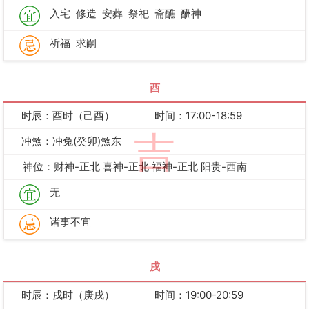
入宅
修造
安葬
祭祀
斋醮
酬神
祈福
求嗣
酉
时辰：酉时（己酉）
时间：17:00-18:59
吉
冲煞：冲兔(癸卯)煞东
神位：财神-正北 喜神-正北 福神-正北 阳贵-西南
无
诸事不宜
戌
时辰：戌时（庚戌）
时间：19:00-20:59