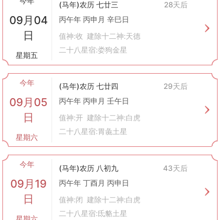
今年
(马年)农历 七廿三
28天后
工作。古人认为某些天文现象会影响动物的健康状况。
09月04
4. 现代视角下的牧养
丙午年 丙申月 辛巳日
尽管现代社会已经发生了巨大变化，但“牧养”的概念仍然存在于现
日
值神:收 建除十二神:天德
代农业生产和人们的日常生活中。不过，今天的牧养更加注重科学
二十八星宿:娄狗金星
管理和环境保护，强调可持续发展。例如，在选择品种时会考虑遗
星期五
传学因素；在饲养过程中会使用营养均衡的饲料；在健康管理方面
则依赖兽医科学来预防和治疗疾病。尽管如此，在一些地区特别是
今年
农村地区，人们还是会参照黄历上的提示来安排自己的牧养活动，
(马年)农历 七廿四
29天后
以期获得心理上的安慰或遵循传统文化的习惯。
09月05
丙午年 丙申月 壬午日
“牧养”作为黄历中的一个重要概念，不仅反映了中国古代人们对自
日
然规律的认识和尊重，也体现了他们在长期生产实践中积累的经验
值神:开 建除十二神:白虎
智慧。即使是在今天，这一概念仍然在某种程度上影响着人们的生
二十八星宿:胃彘土星
星期六
活方式和思维方式。
今年
(马年)农历 八初九
43天后
09月19
丙午年 丁酉月 丙申日
日
值神:闭 建除十二神:白虎
二十八星宿:氐貉土星
星期六