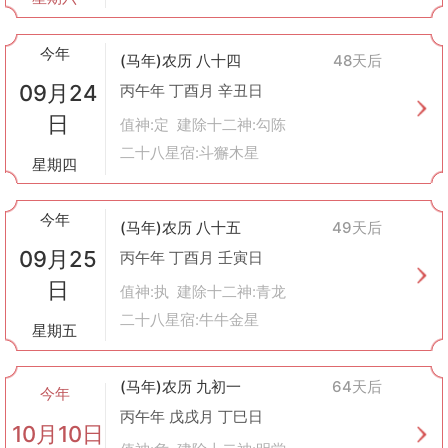
今年
(马年)农历 八十四
48天后
09月24
丙午年 丁酉月 辛丑日
日
值神:定 建除十二神:勾陈
二十八星宿:斗獬木星
星期四
今年
(马年)农历 八十五
49天后
09月25
丙午年 丁酉月 壬寅日
日
值神:执 建除十二神:青龙
二十八星宿:牛牛金星
星期五
(马年)农历 九初一
64天后
今年
丙午年 戊戌月 丁巳日
10月10日