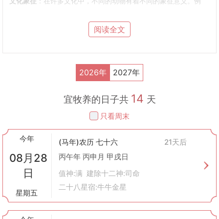
文化象征
：在许多文化中，不同的动物有着不同的象征意义。例
如，在中国文化中，牛象征着勤劳和力量，羊则代表着温顺和吉
祥。
阅读全文
社会稳定
：对于以农耕为主的社会来说，稳定的畜牧业能够确保食
物供给的多样性，对维持社会的稳定具有重要作用。
2. 牧养的种类
家畜饲养
：主要包括猪、牛、羊、鸡等家禽家畜的饲养。这些动物
2026年
2027年
在古代社会中占据了主导地位，至今仍是主要的畜牧对象。
特殊养殖
：随着社会的发展，人们也开始尝试养殖一些特殊的动
14
物，如蜜蜂、蚕等，这些虽然不直接作为食物来源，但其产品如蜂
宜牧养的日子共
天
蜜、丝绸等在经济上也有重要价值。
只看周末
野生动物驯化
：部分地区会尝试将某些野生动物进行驯化，使之成
为可以饲养的家畜，这既是对资源的开发，也反映了人类与自然的
今年
关系。
(马年)农历 七十六
21天后
3. 牧养在黄历中的应用
08月28
丙午年 丙申月 甲戌日
择日宜忌
：在选择进行牧养活动的日子时，古人会参考黄历上的吉
日
凶宜忌。比如，有的日子被认为适合放牧、喂食或繁殖，而有的日
值神:满 建除十二神:司命
子则不适合进行此类活动。
二十八星宿:牛牛金星
星期五
季节调整
：根据四季变化来调整牧养策略。例如，在冬季加强保暖
措施，在夏季注意防暑降温，这些都是为了保证动物健康生长。
疾病预防
：利用黄历中关于天象变化的信息，提前做好疾病的预防