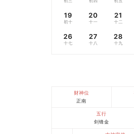
初三
初四
初五
19
20
21
初十
十一
十二
26
27
28
十七
十八
十九
财神位
正南
五行
剑锋金