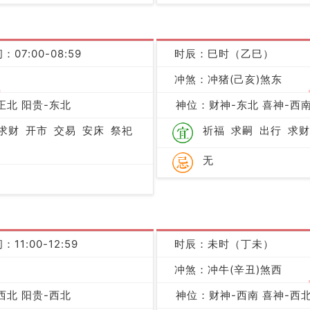
：07:00-08:59
时辰：巳时（乙巳）
冲煞：冲猪(己亥)煞东
吉
正北 阳贵-东北
神位：财神-东北 喜神-西南
求财
开市
交易
安床
祭祀
祈福
求嗣
出行
求财
无
：11:00-12:59
时辰：未时（丁未）
冲煞：冲牛(辛丑)煞西
凶
西北 阳贵-西北
神位：财神-西南 喜神-西北