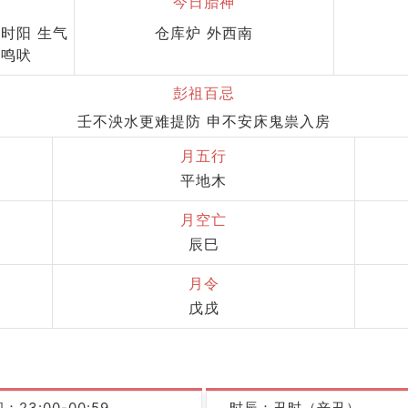
今日胎神
 时阳 生气
仓库炉 外西南
 鸣吠
彭祖百忌
壬不泱水更难提防 申不安床鬼祟入房
月五行
平地木
月空亡
辰巳
月令
戊戌
：23:00-00:59
时辰：丑时（辛丑）