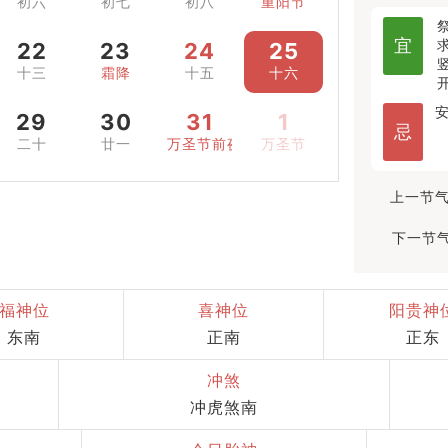
初六
初七
初八
重阳节
宜
22
23
24
25
十三
霜降
十五
十六
29
30
31
1
忌
二十
廿一
万圣节前夜
万圣节
上一节气
下一节气
福神位
喜神位
阳贵神
东南
正南
正东
冲煞
冲虎煞南