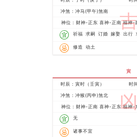
冲煞：冲马(甲午)煞南
神位：财神-正东 喜神-正南 福神-
祈福
求嗣
订婚
嫁娶
出行
修造
动土
寅
时辰：寅时（壬寅）
时间
冲煞：冲猴(丙申)煞北
神位：财神-正南 喜神-正东 福神-
无
诸事不宜