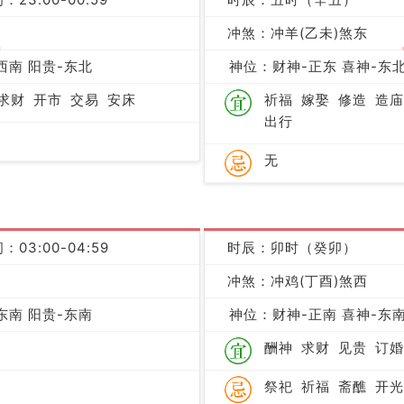
冲煞：冲羊(乙未)煞东
吉
西南 阳贵-东北
神位：财神-正东 喜神-东北
求财
开市
交易
安床
祈福
嫁娶
修造
造庙
出行
无
：03:00-04:59
时辰：卯时（癸卯）
凶
冲煞：冲鸡(丁酉)煞西
东南 阳贵-东南
神位：财神-正南 喜神-东南
酬神
求财
见贵
订婚
祭祀
祈福
斋醮
开光