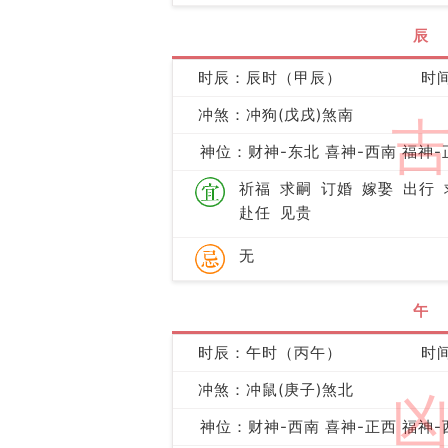
辰
时辰：辰时（甲辰）
时间
冲煞：冲狗(戊戌)煞南
神位：财神-东北 喜神-西南 福神-
祈福
求嗣
订婚
嫁娶
出行
赴任
见贵
无
午
时辰：午时（丙午）
时间
冲煞：冲鼠(庚子)煞北
神位：财神-西南 喜神-正西 福神-