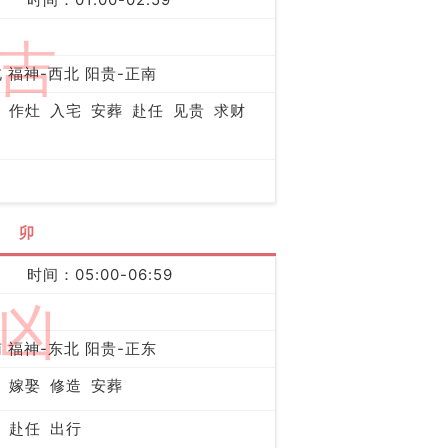
吉
 福神-西北 阳贵-正南
作灶
入宅
安葬
赴任
见贵
求财
卯
时间：05:00-06:59
凶
 福神-东北 阳贵-正东
嫁娶
修造
安葬
赴任
出行