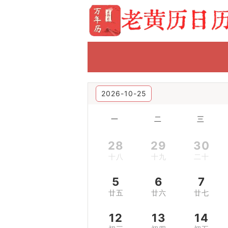
2026-10-25
一
二
三
28
29
30
十八
十九
二十
5
6
7
廿五
廿六
廿七
12
13
14