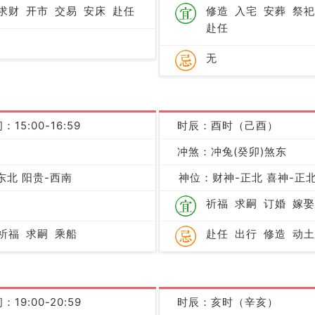
求财
开市
交易
安床
赴任
修造
入宅
安葬
祭祀
赴任
无
：15:00-16:59
时辰：酉时（己酉）
凶
冲煞：冲兔(癸卯)煞东
东北 阳贵-西南
神位：财神-正北 喜神-正北
祈福
求嗣
订婚
嫁娶
祈福
求嗣
乘船
赴任
出行
修造
动土
：19:00-20:59
时辰：亥时（辛亥）