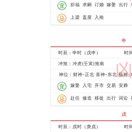
祈福
求嗣
订婚
嫁娶
出行
上梁
盖屋
入殓
申
时辰：申时（戊申）
时间
冲煞：冲虎(壬寅)煞南
神位：财神-正北 喜神-东北 福神-
嫁娶
入宅
开市
交易
安葬
赴任
修造
移徙
出行
词讼
戌
时辰：戌时（庚戌）
时间