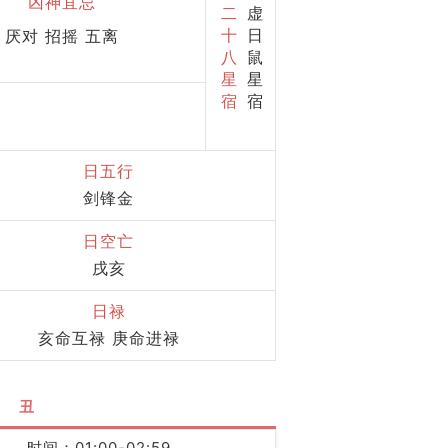
凶神宜忌
二
虚
十
日
厌对 招摇 五离
八
鼠
星
星
宿
宿
日五行
剑锋金
日空亡
戌亥
日禄
亥命互禄 庚命进禄
丑
时间：01:00-02:59