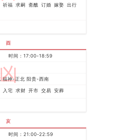
祈福
求嗣
斋醮
订婚
嫁娶
出行
酉
时间：17:00-18:59
凶
 福神-正北 阳贵-西南
入宅
求财
开市
交易
安葬
亥
时间：21:00-22:59