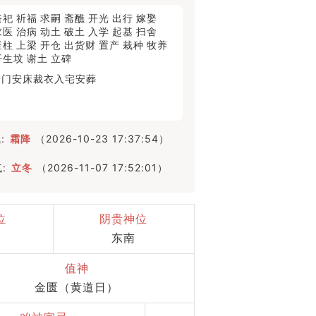
祭祀
祈福
求嗣
斋醮
开光
出行
嫁娶
求医
治病
动土
破土
入学
起基
扫舍
竖柱
上梁
开仓
出货财
置产
栽种
牧养
开生坟
谢土
立碑
安门
安床
裁衣
入宅
安葬
:
霜降
（2026-10-23 17:37:54）
:
立冬
（2026-11-07 17:52:01）
位
阴贵神位
东南
值神
金匮（黄道日）