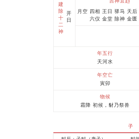
吉神宜趋
建
除
月空 四相 王日 驿马 天后
开
十
六仪 金堂 除神 金匮
日
二
神
年五行
天河水
年空亡
寅卯
物候
霜降 初候，豺乃祭兽
子
时辰：子时（庚子）
时间