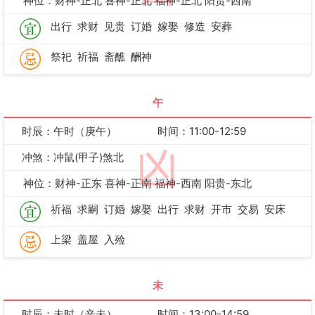
神位：财神-正北 喜神-正北 福神-正北 阳贵-西南
出行
求财
见贵
订婚
嫁娶
修造
安葬
祭祀
祈福
斋醮
酬神
午
时辰：午时（庚午）
时间：11:00-12:59
凶
冲煞：冲鼠(甲子)煞北
神位：财神-正东 喜神-正南 福神-西南 阳贵-东北
祈福
求嗣
订婚
嫁娶
出行
求财
开市
交易
安床
上梁
盖屋
入殓
未
时辰：未时（辛未）
时间：13:00-14:59