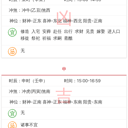
冲煞：冲牛(乙丑)煞西
凶
神位：财神-正东 喜神-东北 福神-西北 阳贵-正南
修造
入宅
安葬
赴任
出行
求财
见贵
嫁娶
进人口
移徙
祭祀
祈福
求嗣
斋醮
无
申
时辰：申时（壬申）
时间：15:00-16:59
吉
冲煞：冲虎(丙寅)煞南
神位：财神-正南 喜神-正东 福神-东南 阳贵-东南
无
诸事不宜