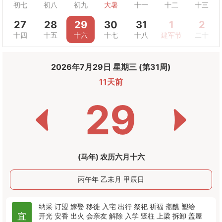
初七
初八
初九
大暑
十一
十二
十三
27
28
29
30
31
1
2
十四
十五
十六
十七
十八
建军节
二十
2026年7月29日 星期三 (第31周)
11天前
29
(马年) 农历六月十六
丙午年 乙未月 甲辰日
纳采
订盟
嫁娶
移徙
入宅
出行
祭祀
祈福
斋醮
塑绘
宜
开光
安香
出火
会亲友
解除
入学
竖柱
上梁
拆卸
盖屋