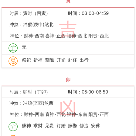
寅
时辰：寅时（丙寅）
时间：03:00-04:59
吉
冲煞：冲猴(庚申)煞北
神位：财神-西南 喜神-正西 福神-西北 阳贵-西北
无
祭祀
祈福
斋醮
开光
赴任
出行
卯
时辰：卯时（丁卯）
时间：05:00-06:59
凶
冲煞：冲鸡(辛酉)煞西
神位：财神-西南 喜神-西北 福神-东南 阳贵-正西
酬神
求财
见贵
订婚
嫁娶
修造
安葬