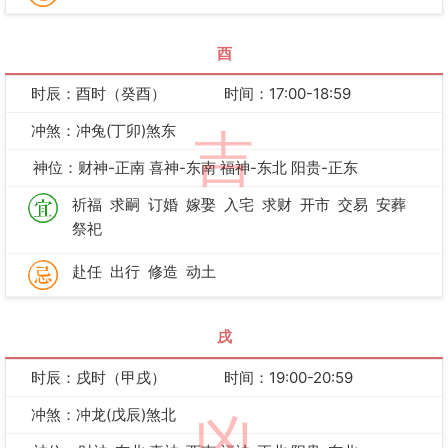
酉
时辰：酉时（癸酉）
时间：17:00-18:59
冲煞：冲兔(丁卯)煞东
吉
神位：财神-正南 喜神-东南 福神-东北 阳贵-正东
祈福
求嗣
订婚
嫁娶
入宅
求财
开市
交易
安葬
祭祀
赴任
出行
修造
动土
戌
时辰：戌时（甲戌）
时间：19:00-20:59
冲煞：冲龙(戊辰)煞北
凶