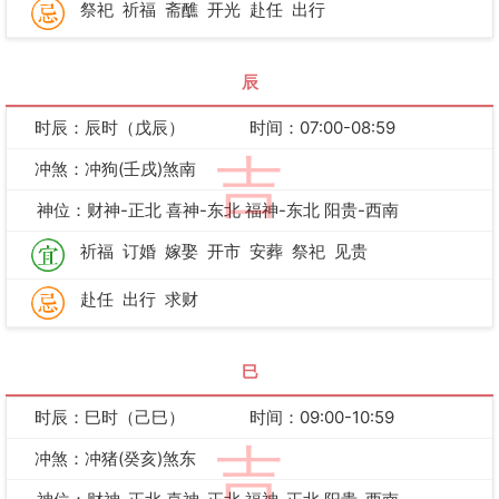
祭祀
祈福
斋醮
开光
赴任
出行
辰
时辰：辰时（戊辰）
时间：07:00-08:59
吉
冲煞：冲狗(壬戌)煞南
神位：财神-正北 喜神-东北 福神-东北 阳贵-西南
祈福
订婚
嫁娶
开市
安葬
祭祀
见贵
赴任
出行
求财
巳
时辰：巳时（己巳）
时间：09:00-10:59
吉
冲煞：冲猪(癸亥)煞东