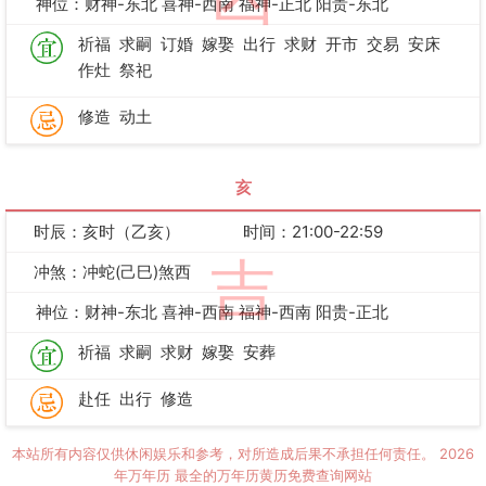
神位：财神-东北 喜神-西南 福神-正北 阳贵-东北
祈福
求嗣
订婚
嫁娶
出行
求财
开市
交易
安床
作灶
祭祀
修造
动土
亥
时辰：亥时（乙亥）
时间：21:00-22:59
吉
冲煞：冲蛇(己巳)煞西
神位：财神-东北 喜神-西南 福神-西南 阳贵-正北
祈福
求嗣
求财
嫁娶
安葬
赴任
出行
修造
本站所有内容仅供休闲娱乐和参考，对所造成后果不承担任何责任。
2026
年万年历
最全的万年历黄历免费查询网站