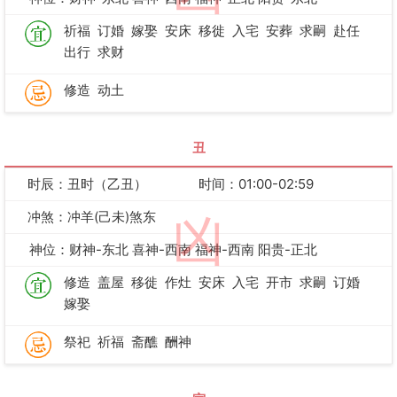
祈福
订婚
嫁娶
安床
移徙
入宅
安葬
求嗣
赴任
出行
求财
修造
动土
丑
时辰：丑时（乙丑）
时间：01:00-02:59
冲煞：冲羊(己未)煞东
凶
神位：财神-东北 喜神-西南 福神-西南 阳贵-正北
修造
盖屋
移徙
作灶
安床
入宅
开市
求嗣
订婚
嫁娶
祭祀
祈福
斋醮
酬神