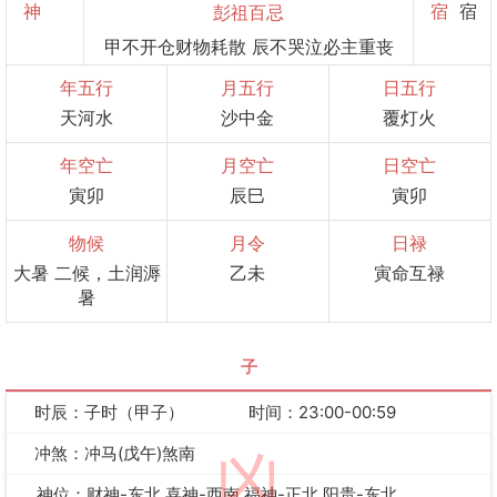
神
宿
宿
彭祖百忌
甲不开仓财物耗散 辰不哭泣必主重丧
年五行
月五行
日五行
天河水
沙中金
覆灯火
年空亡
月空亡
日空亡
寅卯
辰巳
寅卯
物候
月令
日禄
大暑 二候，土润溽
乙未
寅命互禄
暑
子
时辰：子时（甲子）
时间：23:00-00:59
冲煞：冲马(戊午)煞南
凶
神位：财神-东北 喜神-西南 福神-正北 阳贵-东北