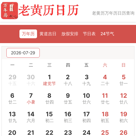
老黄历万年历日历查询
万年历
黄道吉日
放假安排
节日表
24节气
2026-07-29
一
二
三
四
五
六
日
29
30
1
2
3
4
5
十五
十六
建党节
十八
十九
二十
廿一
6
7
8
9
10
11
12
廿二
小暑
廿四
廿五
廿六
廿七
廿八
13
14
15
16
17
18
19
廿九
六月
初二
初三
初四
初五
初六
20
21
22
23
24
25
26