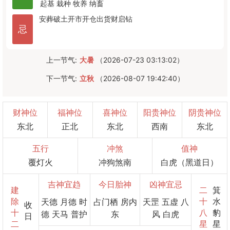
起基
栽种
牧养
纳畜
安葬
破土
开市
开仓
出货财
启钻
忌
上一节气:
大暑
（2026-07-23 03:13:02）
下一节气:
立秋
（2026-08-07 19:42:40）
财神位
福神位
喜神位
阳贵神位
阴贵神位
东北
正北
东北
西南
东北
五行
冲煞
值神
覆灯火
冲狗煞南
白虎（黑道日）
吉神宜趋
今日胎神
凶神宜忌
建
二
箕
除
十
水
天德 月德 时
占门栖 房内
天罡 五虚 八
收
十
八
豹
德 天马 普护
东
风 白虎
日
二
星
星